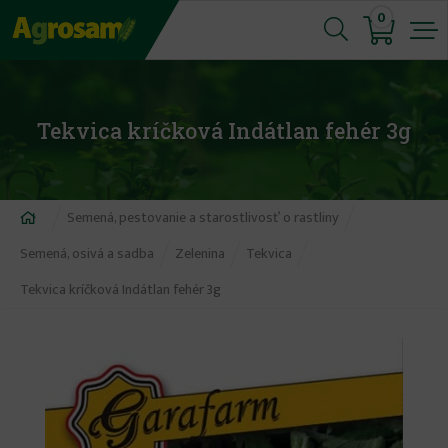
Jump
0
to
navigation
Tekvica kríčková Indátlan fehér 3g
Nachádzate
Semená, pestovanie a starostlivosť o rastliny
sa
Semená, osivá a sadba
Zelenina
Tekvica
tu
Tekvica kríčková Indátlan fehér 3g