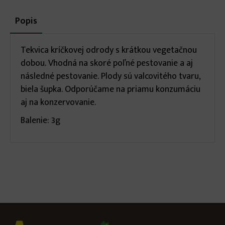
More
Popis
(aktívna
karta)
infos
Tekvica kríčkovej odrody s krátkou vegetačnou
dobou. Vhodná na skoré poľné pestovanie a aj
následné pestovanie. Plody sú valcovitého tvaru,
biela šupka. Odporúčame na priamu konzumáciu
aj na konzervovanie.
Balenie: 3g