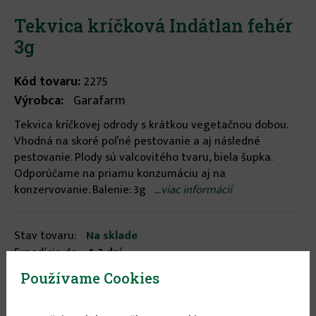
Tekvica kríčková Indátlan fehér
3g
Kód tovaru:
2275
Výrobca:
Garafarm
Tekvica kríčkovej odrody s krátkou vegetačnou dobou.
Vhodná na skoré poľné pestovanie a aj následné
pestovanie. Plody sú valcovitého tvaru, biela šupka.
Odporúčame na priamu konzumáciu aj na
konzervovanie. Balenie: 3g ...
viac informácií
Stav tovaru:
Na sklade
Expedícia do:
1-3 dní
Používame Cookies
0.69 €