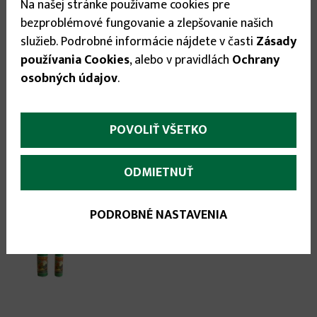
Na našej stránke používame cookies pre
bezproblémové fungovanie a zlepšovanie našich

služieb. Podrobné informácie nájdete v časti
Zásady

používania Cookies
, alebo v pravidlách
Ochrany
osobných údajov
.
POVOLIŤ VŠETKO
Odporúčané príslušenstvo:
ODMIETNUŤ
PODROBNÉ NASTAVENIA