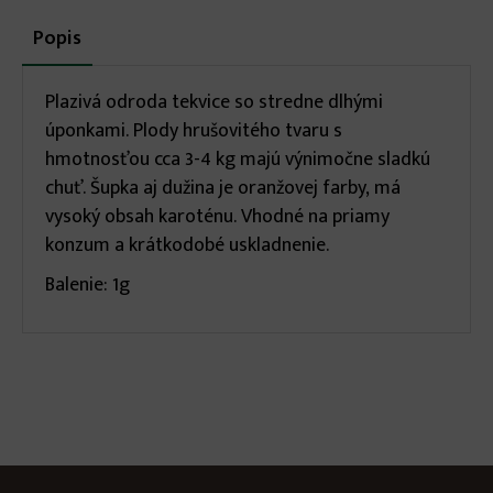
More
Popis
(aktívna
karta)
infos
Plazivá odroda tekvice so stredne dlhými
úponkami. Plody hrušovitého tvaru s
hmotnosťou cca 3-4 kg majú výnimočne sladkú
chuť. Šupka aj dužina je oranžovej farby, má
vysoký obsah karoténu. Vhodné na priamy
konzum a krátkodobé uskladnenie.
Balenie: 1g