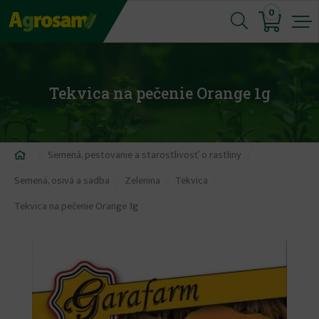
Jump
0
to
navigation
Tekvica na pečenie Orange 1g
Nachádzate
Semená, pestovanie a starostlivosť o rastliny
sa
Semená, osivá a sadba
Zelenina
Tekvica
tu
Tekvica na pečenie Orange 1g