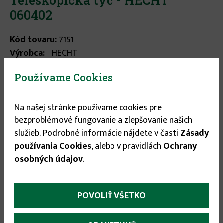
Teleskopická tyč - HECHT
060402
Kód tovaru:
7151
Výrobca:
HECHT
Teleskopická tyč, nastaviteľná dĺžka 1,9 - 3,6 m. Určená
Používame Cookies
pre nástavce HECHT. ...
viac informácií
Na našej stránke používame cookies pre
Stav tovaru:
Na sklade
bezproblémové fungovanie a zlepšovanie našich
Expedícia do:
1-3 dní
služieb. Podrobné informácie nájdete v časti
Zásady
používania Cookies
, alebo v pravidlách
Ochrany
17.99 €
osobných údajov
.

POVOLIŤ VŠETKO
