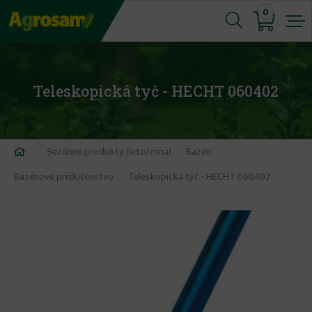
Jump
0
to
navigation
Teleskopická tyč - HECHT 060402
Nachádzate
Sezónne produkty (leto/zima)
Bazén
sa
Bazénové príslušenstvo
Teleskopická tyč - HECHT 060402
tu