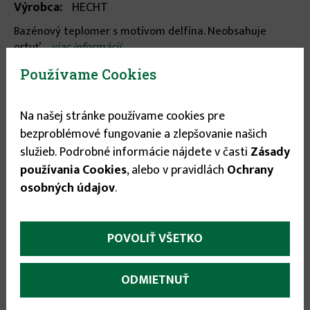
Výrobca:
HECHT
Bazénový teplomer s motívom delfína. Neobsahuje
ortuť. ...
viac informácií
Používame Cookies
Stav tovaru:
Na sklade
Expedícia do:
1-3 dní
Na našej stránke používame cookies pre
bezproblémové fungovanie a zlepšovanie našich
7.15 €
služieb. Podrobné informácie nájdete v časti
Zásady
používania Cookies
, alebo v pravidlách
Ochrany
osobných údajov
.


POVOLIŤ VŠETKO
ODMIETNUŤ