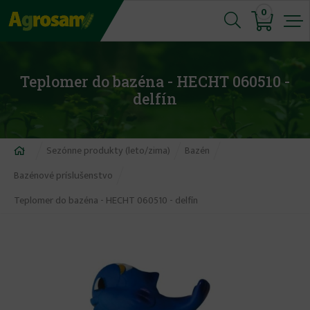
Jump
0
to
navigation
Teplomer do bazéna - HECHT 060510 -
delfín
Nachádzate
Sezónne produkty (leto/zima)
Bazén
sa
Bazénové príslušenstvo
tu
Teplomer do bazéna - HECHT 060510 - delfín