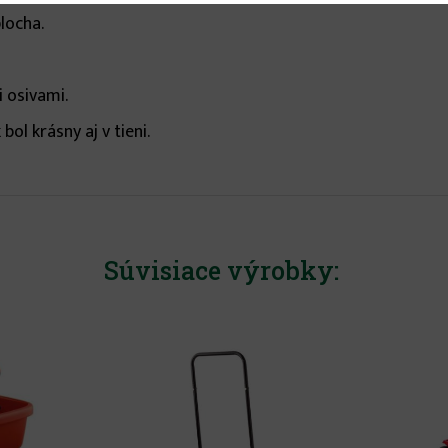
locha.
 osivami.
bol krásny aj v tieni.
Súvisiace výrobky: