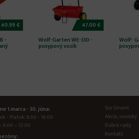
40.99 €
47.00 €
B -
Wolf-Garten WE-330 -
Wolf- G
aný
posypový vozík
posypov
Sortiment
ne 1.marca - 30. júna:
Akcie, novinky
k - Piatok: 8:00 - 18:00
: 8:00 – 12:00
Dobré rady
Kontakt
sezóny: