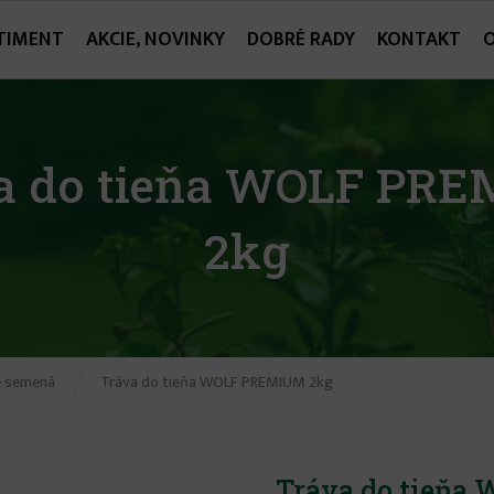
TIMENT
AKCIE, NOVINKY
DOBRÉ RADY
KONTAKT
a do tieňa WOLF PR
2kg
é semená
Tráva do tieňa WOLF PREMIUM 2kg
Tráva do tieň