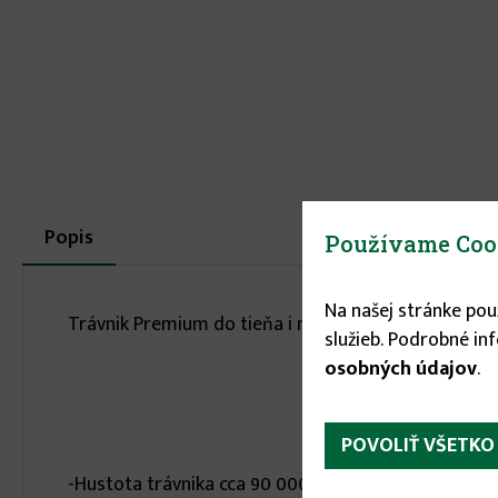
More
Popis
(aktívna
Používame Coo
karta)
infos
Na našej stránke po
Trávnik Premium do tieňa i na slnko, obsahuje jedine
služieb. Podrobné in
osobných údajov
.
POVOLIŤ VŠETKO
-Hustota trávnika cca 90 000 trávnych jedincov na 