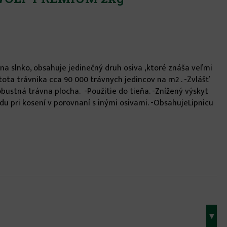
na slnko, obsahuje jedinečný druh osiva ,ktoré znáša veľmi
ota trávnika cca 90 000 trávnych jedincov na m2 . -Zvlášť
bustná trávna plocha. -Použitie do tieňa. -Znížený výskyt
 pri kosení v porovnaní s inými osivami. -ObsahujeLipnicu
▾