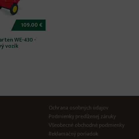
109.00 €
arten WE-430 -
ý vozík
Ochrana osobných údajov
Podmienky predĺženej záruky
Všeobecné obchodné podmienky
Reklamačný poriadok