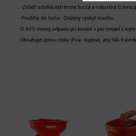
. -Zvlášť odolná,extrémne hustá a robustná trávna p
-Použitie do tieňa. -Znížený výskyt machu.
-O 40% menej odpadu pri kosení v porovnaní s inými
-ObsahujeLipnicu nízku (Poa -supina), aby Váš trávnik 