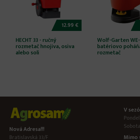
12.99 €
HECHT 33 - ručný
Wolf-Garten WE-
rozmetač hnojiva, osiva
batériovo poháň
alebo soli
rozmetač
V sezó
Pondelo
Sobota
Nová Adresa!!!
Bratislavská 33/F
Mimo 