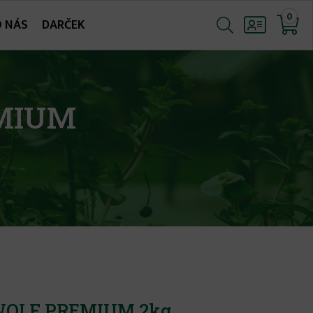
0
O NÁS
DARČEK
EMIUM
a WOLF PREMIUM 2kg