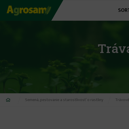
Jump
SOR
to
navigation
Tráv
Nachádzate
Semená, pestovanie a starostlivosť o rastliny
Trávov
sa
tu