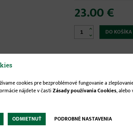
23.00 €


kies
užívame cookies pre bezproblémové fungovanie a zlepšovanie
čný druh osiva ,ktoré znáša veľmi dobre tieň aj slnko.
formácie nájdete v časti
Zásady používania Cookies
, alebo
ODMIETNUŤ
PODROBNÉ NASTAVENIA
m2