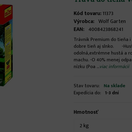
Kód tovaru:
11373
Výrobca:
Wolf Garten
EAN:
4008423868241
Trávnik Premium do tieňa i 
dobre tieň aj slnko. -Hust
odolná,extrémne hustá a ro
machu. -O 40% menej odpadu
nízku (Poa ...
viac informácií
Stav tovaru:
Na sklade
Expedícia do:
1-3 dní
Hmotnosť
2 kg