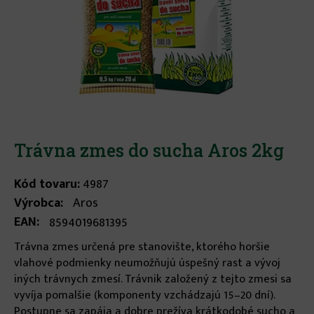
Trávna zmes do sucha Aros 2kg
Kód tovaru:
4987
Výrobca:
Aros
EAN:
8594019681395
Trávna zmes určená pre stanovište, ktorého horšie
vlahové podmienky neumožňujú úspešný rast a vývoj
iných trávnych zmesí. Trávnik založený z tejto zmesi sa
vyvíja pomalšie (komponenty vzchádzajú 15–20 dní).
Postupne sa zapája a dobre prežíva krátkodobé sucho a