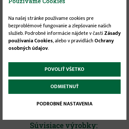
Používame Cookies
Na našej stránke používame cookies pre
More
Popis
(aktívna
bezproblémové fungovanie a zlepšovanie našich
karta)
infos
služieb. Podrobné informácie nájdete v časti
Zásady
Trávna zmes určená pre stanovište, ktorého
používania Cookies
, alebo v pravidlách
Ochrany
horšie vlahové podmienky neumožňujú úspešný
osobných údajov
.
rast a vývoj iných trávnych zmesí.
Trávnik založený z tejto zmesi sa vyvíja pomalšie
POVOLIŤ VŠETKO
(komponenty vzchádzajú 15–20 dní).
Postupne sa zapája a dobre prežíva krátkodobé
ODMIETNUŤ
sucho a znáša i bežnú záťaž.
PODROBNÉ NASTAVENIA
Súvisiace výrobky: