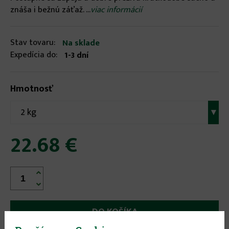
znáša i bežnú záťaž. ...
viac informácií
Stav tovaru:
Na sklade
Expedícia do:
1-3 dní
Hmotnosť
2 kg
▾
22.68 €

