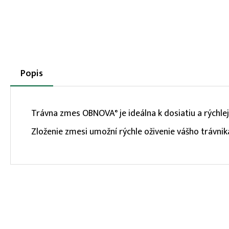
More
Popis
(aktívna
karta)
infos
Trávna zmes OBNOVA
je ideálna k dosiatiu a rýchl
®
Zloženie zmesi umožní rýchle oživenie vášho trávni