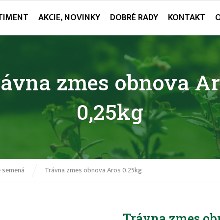
TIMENT
AKCIE, NOVINKY
DOBRÉ RADY
KONTAKT
rávna zmes obnova Ar
0,25kg
é semená
Trávna zmes obnova Aros 0,25kg
Trávna zmes ob