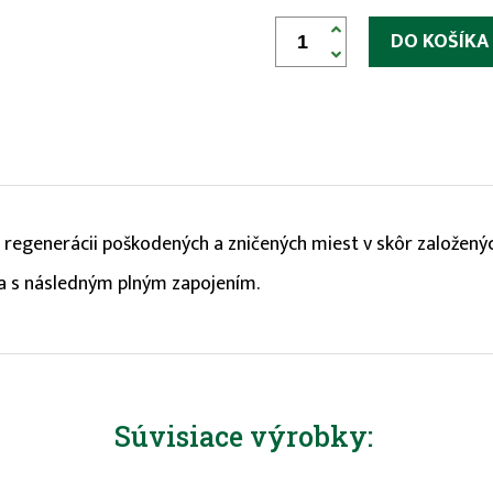


ej regenerácii poškodených a zničených miest v skôr založenýc
ka s následným plným zapojením.
Súvisiace výrobky: