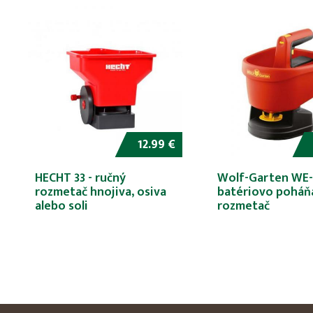
12.99 €
HECHT 33 - ručný
Wolf-Garten WE-
rozmetač hnojiva, osiva
batériovo poháň
alebo soli
rozmetač