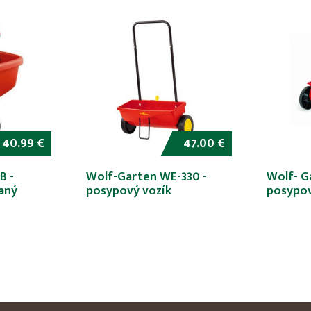
40.99 €
47.00 €
B -
Wolf-Garten WE-330 -
Wolf- G
aný
posypový vozík
posypov