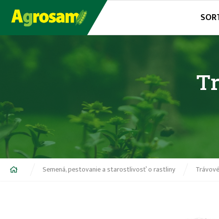
Jump
SOR
to
navigation
T
Nachádzate
Semená, pestovanie a starostlivosť o rastliny
Trávov
sa
tu