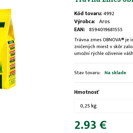
Kód tovaru:
4992
Výrobca:
Aros
EAN:
8594019681555
Trávna zmes OBNOVA® je ide
zničených miest v skôr zalo
umožní rýchle oživenie vášh
Stav tovaru:
Na sklade
Hmotnosť
0,25 kg
2.93 €