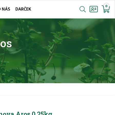
0
O NÁS
DARČEK
os
nova Aros 0,25kg