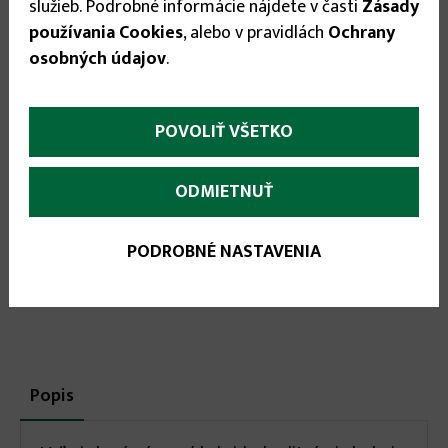
služieb. Podrobné informácie nájdete v časti
Zásady
Odporúčané príslušenstvo:
používania Cookies
, alebo v pravidlách
Ochrany
osobných údajov
.
POVOLIŤ VŠETKO
ODMIETNUŤ
PODROBNÉ NASTAVENIA
More
Popis
(aktívna
karta)
infos