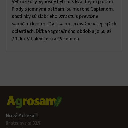
Veľmi skorý, výnosný hybrid s kvalitnými plodmi.
Plody s jemnými ostňami sú morené Captanom.
Rastlinky sú slabšieho vzrastu s prevažne
samičími kvetmi. Darí sa mu prevažne v teplejších
oblastiach. Dĺžka vegetačného obdobia je 60 až
70 dní. V balení je cca 35 semien.
Nová Adresa!!!
Bratislavská 33/F