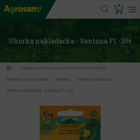
Jump
0
to
navigation
Uhorka nakladačka - Santana F1 -35s
Nachádzate
Semená, pestovanie a starostlivosť o rastliny
sa
Semená, osivá a sadba
Zelenina
Uhorka nakladačka
tu
Uhorka nakladačka - Santana F1 -35s