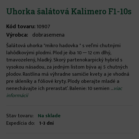
Uhorka šalátová Kalimero F1-10s
Kód tovaru:
10907
Výrobca:
dobrasemena
Šalátová uhorka "mikro hadovka " s veľmi chutnými
lahôdkovými plodmi. Plod je iba 10 ─ 12 cm dlhý,
tmavozelený, hladký. Skorý partenokarpický hybrid s
vysokou násadou, za jedným listom býva aj 5 chutných
plodov. Rastlina má výhradne samičie kvety a je vhodná
pre skleníky a fóliové kryty. Plody oberajte mladé a
nenechávajte ich prerastať. Balenie: 10 semien ...
viac
informácií
Stav tovaru:
Na sklade
Expedícia do:
1-3 dní