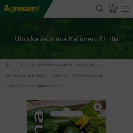
Jump
0
to
navigation
Uhorka šalátová Kalimero F1-10s
Nachádzate
Semená, pestovanie a starostlivosť o rastliny
sa
Semená, osivá a sadba
Zelenina
Uhorka šalátová
tu
Uhorka šalátová Kalimero F1-10s