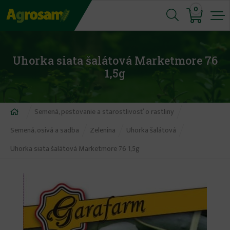
Jump
0
to
navigation
Uhorka siata šalátová Marketmore 76
1,5g
Nachádzate
Semená, pestovanie a starostlivosť o rastliny
sa
Semená, osivá a sadba
Zelenina
Uhorka šalátová
tu
Uhorka siata šalátová Marketmore 76 1,5g