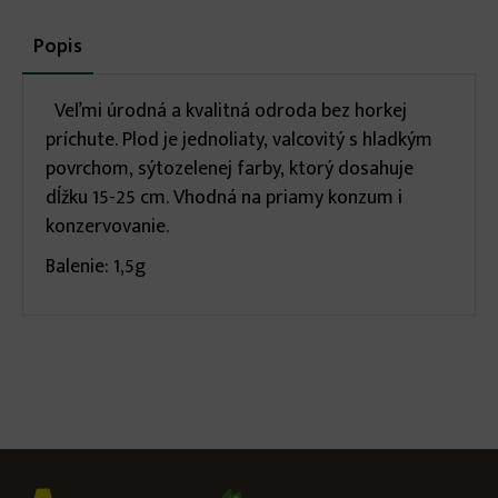
More
Popis
(aktívna
karta)
infos
Veľmi úrodná a kvalitná odroda bez horkej
príchute. Plod je jednoliaty, valcovitý s hladkým
povrchom, sýtozelenej farby, ktorý dosahuje
dĺžku 15-25 cm. Vhodná na priamy konzum i
konzervovanie.
Balenie: 1,5g