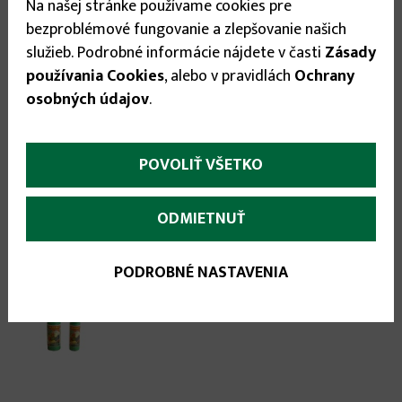
Na našej stránke používame cookies pre
bezproblémové fungovanie a zlepšovanie našich

služieb. Podrobné informácie nájdete v časti
Zásady

používania Cookies
, alebo v pravidlách
Ochrany
osobných údajov
.
POVOLIŤ VŠETKO
Odporúčané príslušenstvo:
ODMIETNUŤ
PODROBNÉ NASTAVENIA