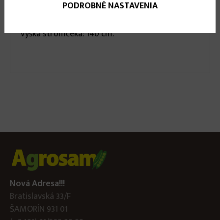
Umelý vianočný stromček, ktorý verne pripomína
PODROBNÉ NASTAVENIA
živý stromček. Súčasťou je zelený stojan.
Výška stromčeka: 140 cm.
Nová Adresa!!!
Bratislavská 33/F
ŠAMORÍN 931 01