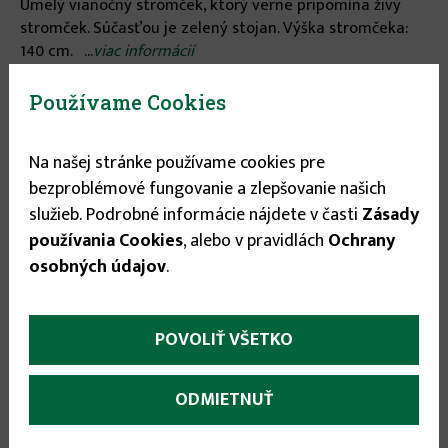
Umelý vianočný stromček, ktorý verne pripomína živý
stromček. Súčasťou je zelený stojan. Výška stromčeka:
140 cm. ...
viac informácií
Používame Cookies
Stav tovaru:
Nie je skladom
Na našej stránke používame cookies pre
Výška
bezproblémové fungovanie a zlepšovanie našich
služieb. Podrobné informácie nájdete v časti
Zásady
140 cm
▾
používania Cookies
, alebo v pravidlách
Ochrany
osobných údajov
.
78.45 €
POVOLIŤ VŠETKO
More
Popis
(aktívna
ODMIETNUŤ
karta)
infos