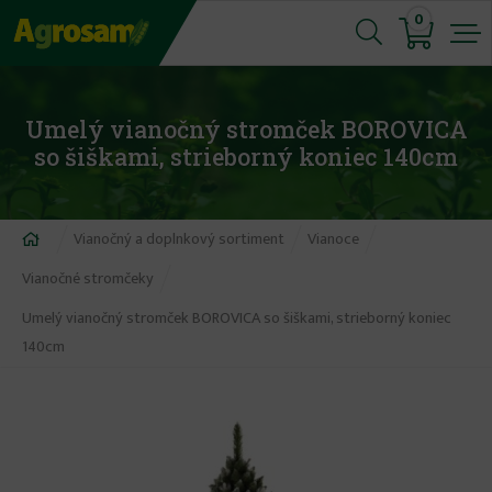
Jump
0
to
navigation
Umelý vianočný stromček BOROVICA
so šiškami, strieborný koniec 140cm
Nachádzate
Vianočný a doplnkový sortiment
Vianoce
sa
Vianočné stromčeky
tu
Umelý vianočný stromček BOROVICA so šiškami, strieborný koniec
140cm