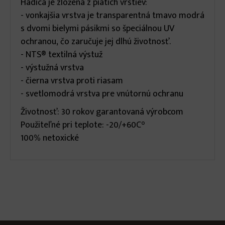
Hadica je zložená z piatich vrstiev:
- vonkajšia vrstva je transparentná tmavo modrá
s dvomi bielymi pásikmi so špeciálnou UV
ochranou, čo zaručuje jej dlhú životnosť.
- NTS® textilná výstuž
- výstužná vrstva
- čierna vrstva proti riasam
- svetlomodrá vrstva pre vnútornú ochranu
Životnosť: 30 rokov garantovaná výrobcom
Použiteľné pri teplote: -20/+60C°
100% netoxické