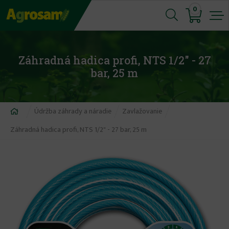
Jump
0
to
navigation
Záhradná hadica profi, NTS 1/2" - 27
bar, 25 m
Nachádzate
Údržba záhrady a náradie
Zavlažovanie
sa
Záhradná hadica profi, NTS 1/2" - 27 bar, 25 m
tu