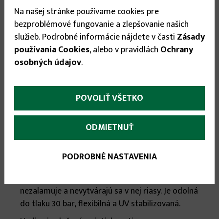
29.90 €
Na našej stránke používame cookies pre
bezproblémové fungovanie a zlepšovanie našich
služieb. Podrobné informácie nájdete v časti
Zásady

používania Cookies
, alebo v pravidlách
Ochrany

osobných údajov
.
POVOLIŤ VŠETKO
ODMIETNUŤ
More
Popis
(aktívna
karta)
infos
PODROBNÉ NASTAVENIA
Kvalitná odolná hadica od talianskej
renomovanej spoločnosti, ktorá sa neskrúca,
nezalamuje a nevytvárajú sa v nej riasy. Je odolná
do tlaku 30 bar, flexibilná a UV stabilizovaná.