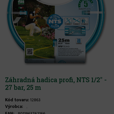
Záhradná hadica profi, NTS 1/2" -
27 bar, 25 m
Kód tovaru:
12863
Výrobca:
.
EAN:
8011963762166