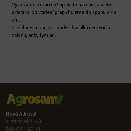
Vysievame v marci až apríli do pareniska alebo
skleníka, po vzídení prepichujeme do sponu 3 x 3
cm.
Obsahuje kôpor, koriander, bazalku červenú a
zelenú, aníz, tymián.
Nová Adresa!!!
Bratislavská 33/F
ŠAMORÍN 931 01