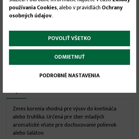
používania Cookies
, alebo v pravidlách
Ochrany
osobných údajov
.


POVOLIŤ VŠETKO
ODMIETNUŤ
Odporúčané príslušenstvo:
PODROBNÉ NASTAVENIA
More
Popis
(aktívna
karta)
infos
Zmes korenia vhodná pre výsev do kvetináča
alebo truhlíka. Určená pre zber mladých
aromatické vňate pre dochucovanie polievok
alebo šalátov.