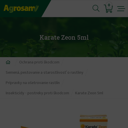
Jump
0
to
navigation
Karate Zeon 5ml
Nachádzate
Ochrana proti škodcom
sa
Semená, pestovanie a starostlivosť o rastliny
tu
Prípravky na ošetrovanie rastlín
Insekticídy - postreky proti škodcom
Karate Zeon 5ml