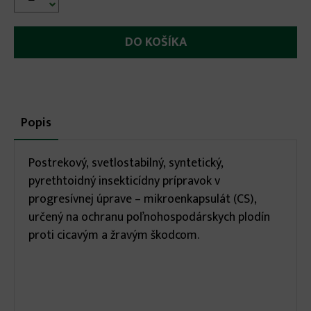

More
Popis
(aktívna
karta)
infos
Postrekový, svetlostabilný, syntetický,
pyrethtoidný insekticídny prípravok v
progresívnej úprave – mikroenkapsulát (CS),
určený na ochranu poľnohospodárskych plodín
proti cicavým a žravým škodcom.