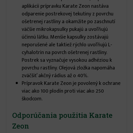
aplikácii prípravku Karate Zeon nastáva
odparenie postrekovej tekutiny z povrchu
ošetrenej rastliny a okamžite po zaschnutí
väčšie mikrokapsulky pukajú a uvoľňujú
účinnú látku. Menšie kapsulky zostávajú
neporušené ale taktiež rýchlo uvoľňujú L-
cyhalotrin na povrch ošetrenej rastliny.
Postrek sa vyznačuje vysokou adhéziou k
povrchu rastliny. Olejová zložka napomáha
zväčšiť akčný rádius až o 40%.
Prípravok Karate Zeon je povolený k ochrane
viac ako 100 plodín proti viac ako 250
škodcom.
Odporúčania použitia Karate
Zeon