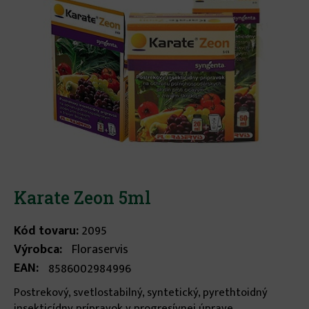
Karate Zeon 5ml
Kód tovaru:
2095
Výrobca:
Floraservis
EAN:
8586002984996
Postrekový, svetlostabilný, syntetický, pyrethtoidný
insekticídny prípravok v progresívnej úprave –