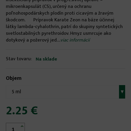
mikroenkapsulát (CS), určený na ochranu
poľnohospodárskych plodín proti cicavým a žravým
škodcom. Prípravok Karate Zeon na báze účinnej
látky lambda-cyhalothrin, patrí do skupiny syntetických
svetlostabilných pyrethroidov. Hmyz usmrcuje ako
dotykový a požerový jed....
viac informácií
Stav tovaru:
Na sklade
Objem
5 ml
▾
2.25 €
