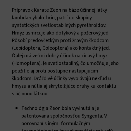
Prípravok Karate Zeon na báze účinnej látky
lambda-cyhalothrin, patrí do skupiny
syntetických svetlostabilných pyrethroidov.
Hmyz usmrcuje ako dotykový a požerový jed.
Pôsobí predovšetkým proti žravým škodcom
(Lepidoptera, Coleoptera) ako kontaktný jed.
Ďalej má veľmi dobrý účinok na cicavý hmyz
(Homoptera). Je svetlostabilný, čo umožňuje jeho
použitie aj proti postupne nastupujúcim
škodcom. Dráždivé účinky vyvolávajú nekľud u
hmyzu a nútia aj skryte žijúce druhy ku kontaktu
s účinnou látkou.
Technológia Zeon bola vyvinutá a je
patentovaná spoločnosťou Syngenta. V
porovnaní s inými formulačnými