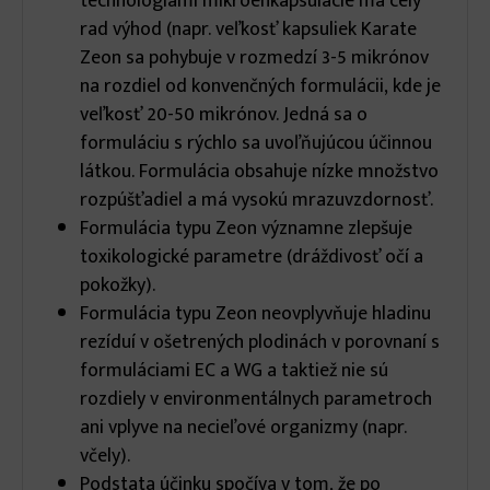
technológiami mikroenkapsulácie má celý
rad výhod (napr. veľkosť kapsuliek Karate
Zeon sa pohybuje v rozmedzí 3-5 mikrónov
na rozdiel od konvenčných formulácii, kde je
veľkosť 20-50 mikrónov. Jedná sa o
formuláciu s rýchlo sa uvoľňujúcou účinnou
látkou. Formulácia obsahuje nízke množstvo
rozpúšťadiel a má vysokú mrazuvzdornosť.
Formulácia typu Zeon významne zlepšuje
toxikologické parametre (dráždivosť očí a
pokožky).
Formulácia typu Zeon neovplyvňuje hladinu
rezíduí v ošetrených plodinách v porovnaní s
formuláciami EC a WG a taktiež nie sú
rozdiely v environmentálnych parametroch
ani vplyve na necieľové organizmy (napr.
včely).
Podstata účinku spočíva v tom, že po