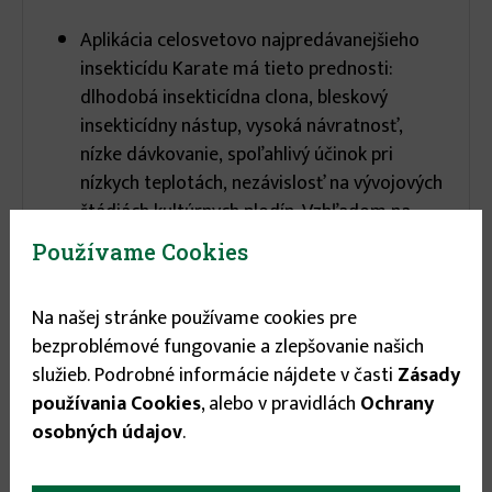
Aplikácia celosvetovo najpredávanejšieho
insekticídu Karate má tieto prednosti:
dlhodobá insekticídna clona, bleskový
insekticídny nástup, vysoká návratnosť,
nízke dávkovanie, spoľahlivý účinok pri
nízkych teplotách, nezávislosť na vývojových
štádiách kultúrnych plodín. Vzhľadom na
kontaktný účinok je potrebné použiť dávku
Používame Cookies
vody na úrovni 3 až 4 litre na 100m2.
Pri ochrane repky odporúčame aplikáciu
Na našej stránke používame cookies pre
vykonať už na jeseň proti piliarke, skočkám a
bezproblémové fungovanie a zlepšovanie našich
kratonoscom. Zabránime tým
služieb. Podrobné informácie nájdete v časti
Zásady
medzerovitosti porastov a zabránime
používania Cookies
, alebo v pravidlách
Ochrany
oslabeniu porastov pred zimou. Na jar je
osobných údajov
.
výhodou u prípravku Karate Zeon vysoká
účinnosť v období nižších a kolísajúcich