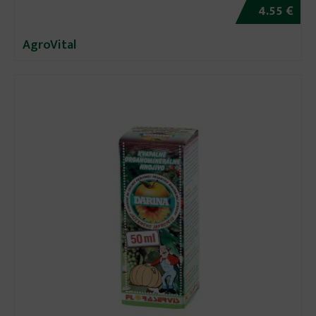
4.55 €
AgroVital