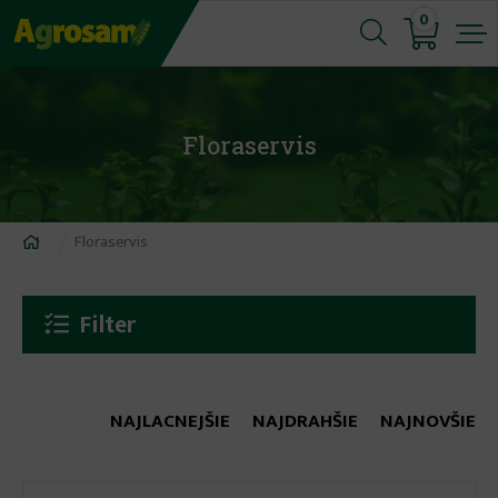
Jump
0
to
navigation
Floraservis
Nachádzate
Floraservis
sa
tu
Filter
NAJLACNEJŠIE
NAJDRAHŠIE
NAJNOVŠIE