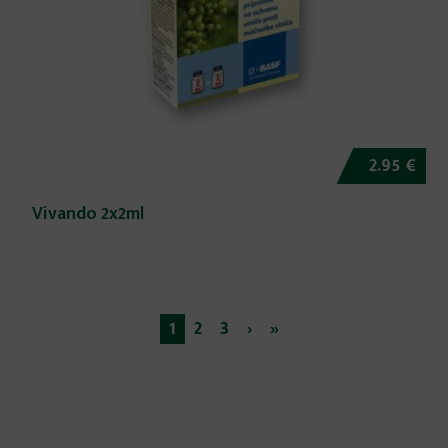
2.95 €
Vivando 2x2ml
1
2
3
›
»
Stránky