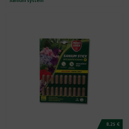
Sanium system
8.25 €