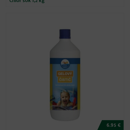
Chlór šok 1,2 kg
6.95 €