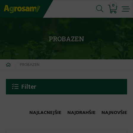
Jump
0
to
navigation
PROBAZEN
Nachádzate
PROBAZEN
sa
tu
Filter
NAJLACNEJŠIE
NAJDRAHŠIE
NAJNOVŠIE