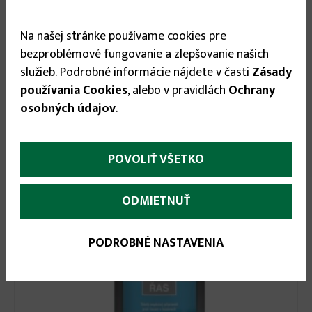
Na našej stránke používame cookies pre
bezproblémové fungovanie a zlepšovanie našich
služieb. Podrobné informácie nájdete v časti
Zásady
6.25 €
používania Cookies
, alebo v pravidlách
Ochrany
pH minus 1,5kg
osobných údajov
.
POVOLIŤ VŠETKO
ODMIETNUŤ
PODROBNÉ NASTAVENIA