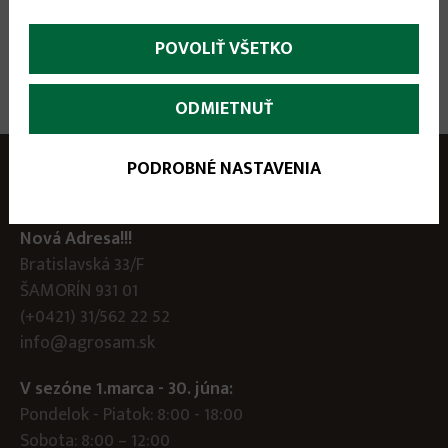
POVOLIŤ VŠETKO
ODMIETNUŤ
PODROBNÉ NASTAVENIA
Nová Adresa!!!
Bratislavská 33/F
ŠAMORÍN 931 01
(+0421) 31/562 22 52
info@agrosam.sk
V sezóne 1.marca - 30. júna:
Pondelok - Piatok: 8:00 - 18:00
Sobota: 8:00 – 12:00