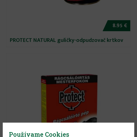
8.95 €
PROTECT NATURAL guličky-odpudzovač krtkov
Používame Cookies