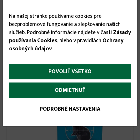
Na našej stránke používame cookies pre
bezproblémové fungovanie a zlepšovanie našich
služieb. Podrobné informácie nájdete v časti
Zásady
2.25 €
používania Cookies
, alebo v pravidlách
Ochrany
osobných údajov
.
PROTECT pasta na myši a potkany
POVOLIŤ VŠETKO
ODMIETNUŤ
PODROBNÉ NASTAVENIA