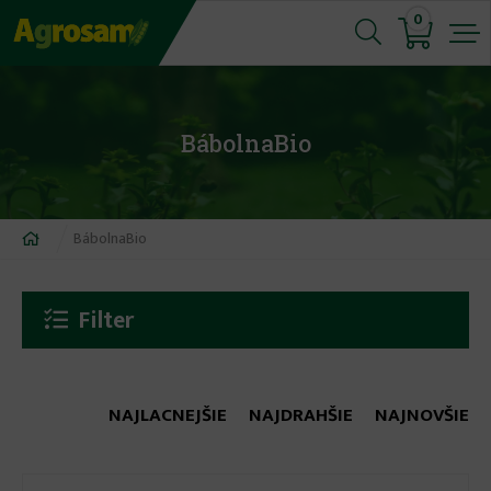
Jump
0
to
navigation
BábolnaBio
Nachádzate
BábolnaBio
sa
tu
Filter
NAJLACNEJŠIE
NAJDRAHŠIE
NAJNOVŠIE