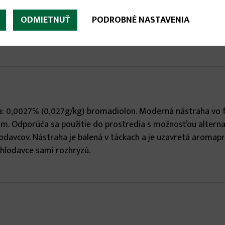

ODMIETNUŤ
PODROBNÉ NASTAVENIA
a: 0,0027% (0,027g/kg) bromadiolon. Moderná nástraha vo f
hám. Odporúča sa použitie do prostredia s možnosťou alterna
 hlodavcov. Nástraha je balená v táckach a je uzavretá aroma
u hlodavce sami rozhryzú.