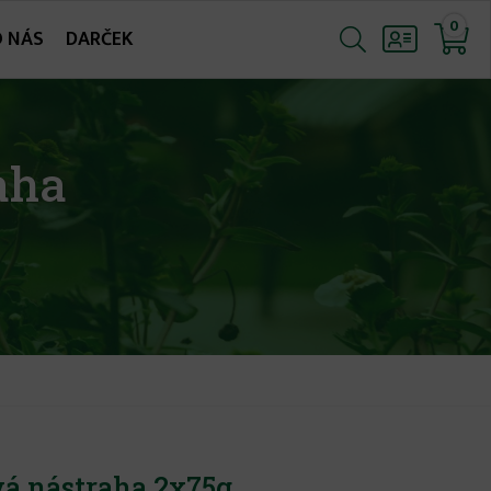
0
O NÁS
DARČEK
aha
á nástraha 2x75g