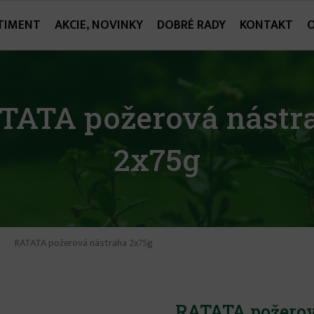
TIMENT
AKCIE, NOVINKY
DOBRÉ RADY
KONTAKT
TATA požerová nástr
2x75g
RATATA požerová nástraha 2x75g
RATATA požerov