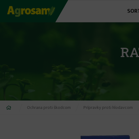
Jump
SOR
to
navigation
RA
Nachádzate
Ochrana proti škodcom
Prípravky proti hlodavcom
sa
tu