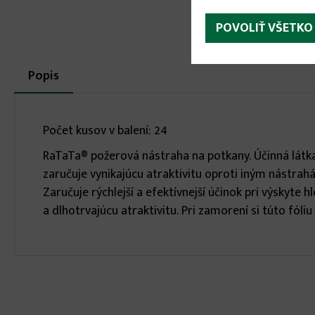
POVOLIŤ VŠETKO
More
Popis
(aktívna
karta)
infos
Počet kusov v balení: 24
RaTaTa® požerová nástraha na potkany. Účinná látk
zaručuje vynikajúcu atraktivitu oproti iným nástra
Zaručuje rýchlejší a efektívnejší účinok pri výskyte
a dlhotrvajúcu atraktivitu. Pri zamorení si túto fóli