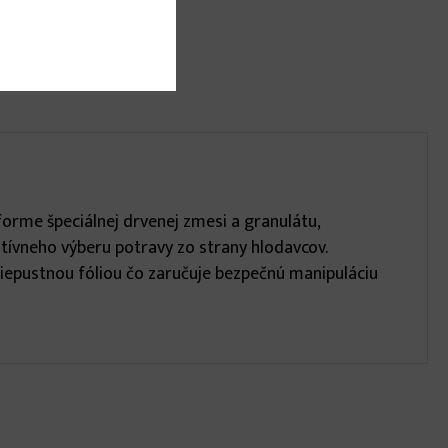
orme špeciálnej drvenej zmesi a granulátu,
tívneho výberu potravy zo strany hlodavcov.
priepustnou fóliou čo zaručuje bezpečnú manipuláciu