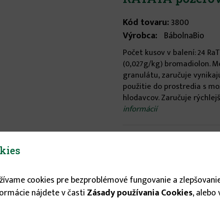
Kód tovaru:
3800
Výrobca:
BábolnaBio
Počet kusov v balení: 24 R
(0,027g/kg) bromadiolon. M
granulátu, zaručuje vynika
použitie do prostredia s m
hlodavcov. Zaručuje rýchlejš
informácií
Stav tovaru:
Na sklade
kies
Expedícia do:
1-3 dní
2.55 €
užívame cookies pre bezproblémové fungovanie a zlepšovanie
formácie nájdete v časti
Zásady používania Cookies
, alebo
