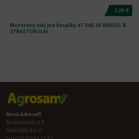
7.20 €
Motorový olej pre kosačky 4T SAE 30 BRIGGS &
STRATTON 0,6l
Nová Adresa!!!
Bratislavská 33/F
ŠAMORÍN 931 01
(+0421) 31/562 22 52