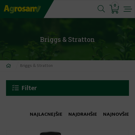
Jump
0
to
navigation
Briggs & Stratton
Nachádzate
Briggs & Stratton
sa
tu
Filter
NAJLACNEJŠIE
NAJDRAHŠIE
NAJNOVŠIE