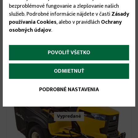
bezproblémové fungovanie a zlepšovanie našich
2 699.00 €
služieb. Podrobné informácie nájdete v časti
Zásady
používania Cookies
, alebo v pravidlách
Ochrany
Záhradný rider CUB CADET LR2 NR76
osobných údajov
.
Akciová cena v predajni:
2 579.90 €
POVOLIŤ VŠETKO
Darček
ODMIETNUŤ
PODROBNÉ NASTAVENIA
Vypredané