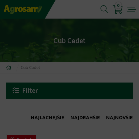
Jump
0
to
navigation
Cub Cadet
Nachádzate
Cub Cadet
sa
tu
Filter
NAJLACNEJŠIE
NAJDRAHŠIE
NAJNOVŠIE