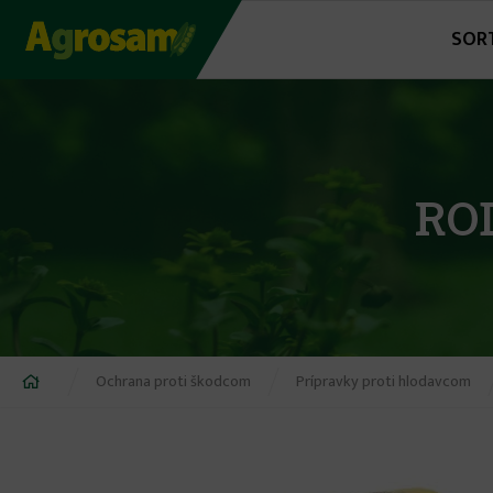
Jump
SOR
to
navigation
RO
Nachádzate
Ochrana proti škodcom
Prípravky proti hlodavcom
sa
tu