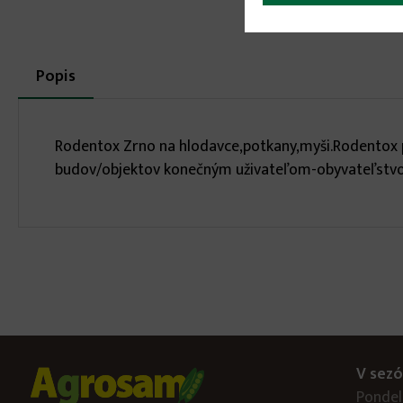
More
Popis
(aktívna
karta)
infos
Rodentox Zrno na hlodavce,potkany,myši.Rodentox po
budov/objektov konečným uživateľom-obyvateľstvo.Bi
V sezó
Pondelo