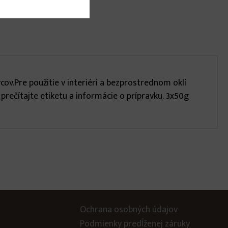
v.Pre použitie v interiéri a bezprostrednom oklí
rečítajte etiketu a informácie o prípravku. 3x50g
Ochrana osobných údajov
Podmienky predĺženej záruky