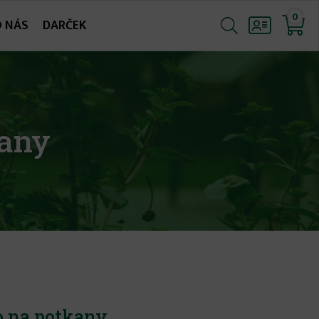
0
O NÁS
DARČEK
any
 na potkany