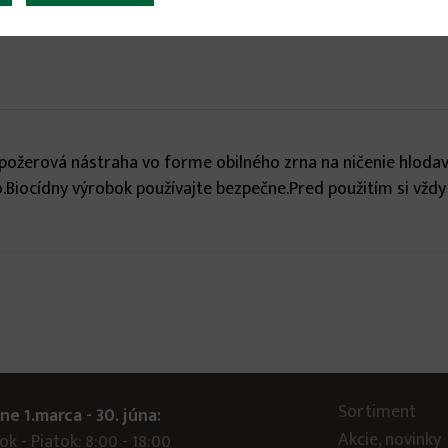
žerová nástraha vo forme obilného zrna na ničenie hlodavco
ocídny výrobok používajte bezpečne.Pred použitím si vždy p
Sortiment
ne 1.marca - 30. júna:
Akcie, novinky
k - Piatok: 8:00 - 18:00