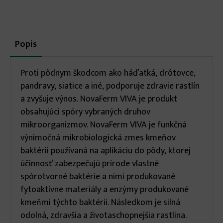
More
Popis
(aktívna
karta)
infos
Proti pôdnym škodcom ako háďatká, drôtovce,
pandravy, siatice a iné, podporuje zdravie rastlín
a zvyšuje výnos. NovaFerm VIVA je produkt
obsahujúci spóry vybraných druhov
mikroorganizmov. NovaFerm VIVA je funkčná
výnimočná mikrobiologická zmes kmeňov
baktérii používaná na aplikáciu do pôdy, ktorej
účinnosť zabezpečujú prírode vlastné
spórotvorné baktérie a nimi produkované
fytoaktívne materiály a enzýmy produkované
kmeňmi týchto baktérii. Následkom je silná
odolná, zdravšia a životaschopnejšia rastlina.