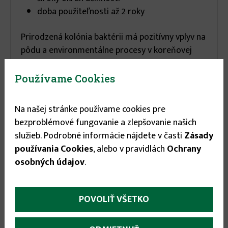
doba použiteľnosti až 2 roky
Prirodzená kolónia baktérii má pozitívny vplyv na
pôdu a environmentálne procesy v koreňovej
oblasti rastlín. Produkt zvyšuje výnos, kvalitu
úrody a zároveň znižuje poškodenia koreňov.
Používame Cookies
Pomocou NovaFerm VIVA je možné vyrábať
zdravšie potraviny a znižovať negatívny vplyv
Na našej stránke používame cookies pre
pôdnych chemických postrekov na životné
bezproblémové fungovanie a zlepšovanie našich
prostredie.
služieb. Podrobné informácie nájdete v časti
Zásady
používania Cookies
, alebo v pravidlách
Ochrany
Zloženie
osobných údajov
.
Mikrobiálne zloženie: max. 5% baktérie tvoriace
spóry
POVOLIŤ VŠETKO
Kmene: Photorhabdus luminescens a Bacillus
thüringiensis