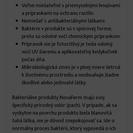
Voľne miešateľné s priemyselnými hnojivami
a prípravkami na ochranu rastlín.
Nemiešať s antibakteriálnymi látkami.
Baktérie v produkte sú v spórovej forme,
preto sú odolné voči chemickým prípravkom.
Prípravok nie je fotocitlivý je teda odolný
voči UV žiareniu a aplikovateľný kedykoľvek
počas dňa.
Mikrobiologická zmes je v plnej miere šetrná
k životnému prostrediu a neobsahuje žiadne
škodlivé alebo jedovaté látky.
Bakteriálne produkty NovaFerm majú svoj
špecifický prírodný odór (pach). V prípade, ak sa
vyskytne na povrchu produktu biela blanovitá
tuhá látka, nie je dôvod znepokojovať sa. Ide o
normálny proces baktérii, ktorý vypovedá o ich