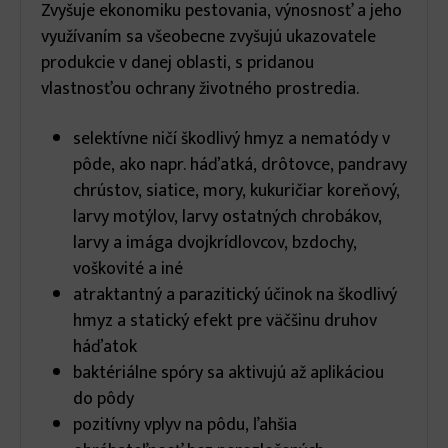
Zvyšuje ekonomiku pestovania, výnosnosť a jeho
využívaním sa všeobecne zvyšujú ukazovatele
produkcie v danej oblasti, s pridanou
vlastnosťou ochrany životného prostredia.
selektívne ničí škodlivý hmyz a nematódy v
pôde, ako napr. háďatká, drôtovce, pandravy
chrústov, siatice, mory, kukuričiar koreňový,
larvy motýlov, larvy ostatných chrobákov,
larvy a imága dvojkrídlovcov, bzdochy,
voškovité a iné
atraktantný a parazitický účinok na škodlivý
hmyz a statický efekt pre väčšinu druhov
háďatok
baktériálne spóry sa aktivujú až aplikáciou
do pôdy
pozitívny vplyv na pôdu, ľahšia