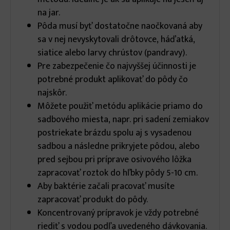
na jar.
Pôda musí byť dostatočne naočkovaná aby
sa v nej nevyskytovali drôtovce, háďatká,
siatice alebo larvy chrústov (pandravy).
Pre zabezpečenie čo najvyššej účinnosti je
potrebné produkt aplikovať do pôdy čo
najskôr.
Môžete použiť metódu aplikácie priamo do
sadbového miesta, napr. pri sadení zemiakov
postriekate brázdu spolu aj s vysadenou
sadbou a následne prikryjete pôdou, alebo
pred sejbou pri príprave osivového lôžka
zapracovať roztok do hľbky pôdy 5-10 cm.
Aby baktérie začali pracovať musíte
zapracovať produkt do pôdy.
Koncentrovaný prípravok je vždy potrebné
riediť s vodou podľa uvedeného dávkovania.