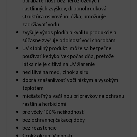
obrábateľnosť bez nerozložených
rastlinných zvyškov, drobnohrudková
štruktúra osivového lôžka, umožňuje
zadržiavať vodu
zvyšuje výnos plodín a kvalitu produkcie a
súčasne zvyšuje odolnosť voči chorobám
UV stabilný produkt, môže sa bezpečne
používať kedykoľvek počas dňa, pretože
látka nie je citlivá na UV žiarenie
necitlivé na meď, zinok a síru
dobrá znášanlivosť voči nízkym a vysokým
teplotám
miešateľný s väčšinou prípravkov na ochranu
rastlín a herbicídmi
pre včely 100% neškodnosť
bez ochrannej čakacej doby
bez rezistencie
široký okruh účinnosti