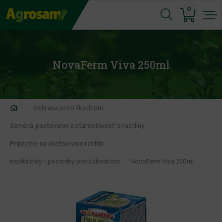
Jump
0
to
navigation
NovaFerm Viva 250ml
Nachádzate
Ochrana proti škodcom
sa
Semená, pestovanie a starostlivosť o rastliny
tu
Prípravky na ošetrovanie rastlín
Insekticídy - postreky proti škodcom
NovaFerm Viva 250ml