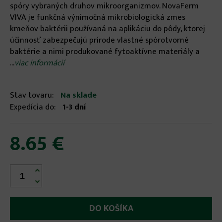
spóry vybraných druhov mikroorganizmov. NovaFerm
VIVA je funkčná výnimočná mikrobiologická zmes
kmeňov baktérii používaná na aplikáciu do pôdy, ktorej
účinnosť zabezpečujú prírode vlastné spórotvorné
baktérie a nimi produkované fytoaktívne materiály a
...
viac informácií
Stav tovaru:
Na sklade
Expedícia do:
1-3 dní
8.65 €

