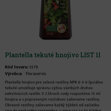
Plantella tekuté hnojivo LIST 1l
Kód tovaru:
3578
Výrobca:
Floraservis
Plantella hnojivo pre zelené rastliny NPK 6-3-6 špciálne
tekuté umožňuje správnu výživu všetkých druhov
nekvitnúcich rastlín. V 2 litroch vody rozpustíme 15 ml
hnojiva a s pripraveným roztokom zalievame rastliny.
Okrasné rastliny zalievame každý týždeň od začiatku
jara do neskorého septembra, v zime raz za tri týždne.