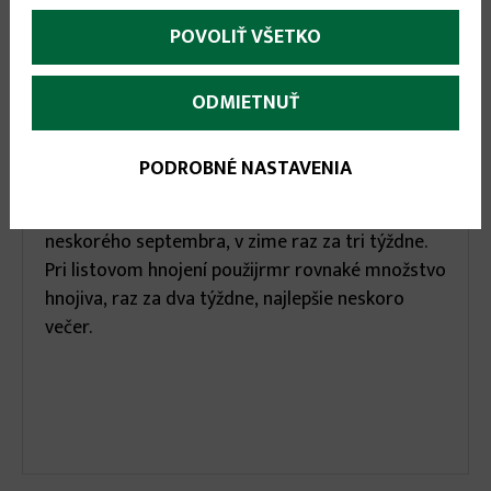
More
Popis
(aktívna
karta)
POVOLIŤ VŠETKO
infos
Plantella hnojivo pre zelené rastliny NPK 6-3-6
špciálne tekuté umožňuje správnu výživu
ODMIETNUŤ
všetkých druhov nekvitnúcich rastlín. V 2 litroch
vody rozpustíme 15 ml hnojiva a s pripraveným
PODROBNÉ NASTAVENIA
roztokom zalievame rastliny. Okrasné rastliny
zalievame každý týždeň od začiatku jara do
neskorého septembra, v zime raz za tri týždne.
Pri listovom hnojení použijrmr rovnaké množstvo
hnojiva, raz za dva týždne, najlepšie neskoro
večer.