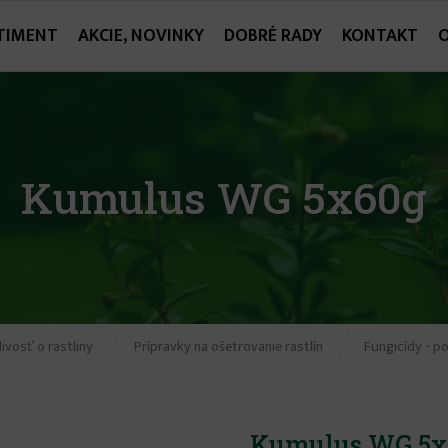
TIMENT
AKCIE, NOVINKY
DOBRÉ RADY
KONTAKT
Kumulus WG 5x60g
ivosť o rastliny
Prípravky na ošetrovanie rastlín
Fungicídy - p
Kumulus WG 5x