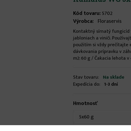
Kód tovaru:
5702
Výrobca:
Floraservis
Kontaktný sírnatý fungicí
jabloniach a viniči. Použív
použitím si vždy prečítajte 
dávkovania prípravku v záh
m2: 60 g / Čakacia lehota v d
Stav tovaru:
Na sklade
Expedícia do:
1-3 dní
Hmotnosť
5x60 g