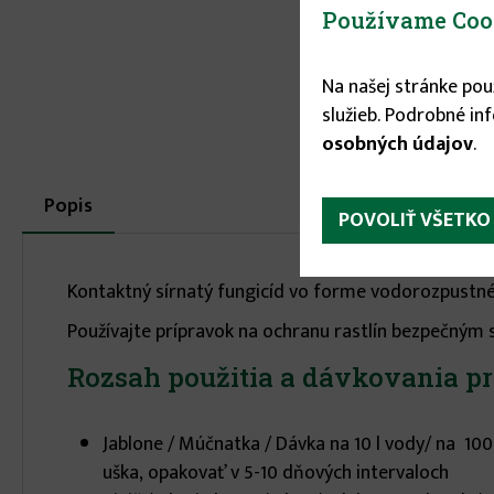
Používame Coo
Na našej stránke po
služieb. Podrobné in
osobných údajov
.
More
Popis
(aktívna
POVOLIŤ VŠETKO
karta)
infos
Kontaktný sírnatý fungicíd vo forme vodorozpustnéh
Používajte prípravok na ochranu rastlín bezpečným s
Rozsah použitia a dávkovania p
Jablone / Múčnatka / Dávka na 10 l vody/ na 100
uška, opakovať v 5-10 dňových intervaloch