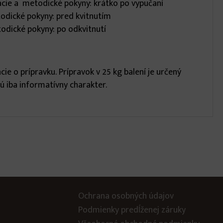
ikácie a metodické pokyny: krátko po vypučaní
todické pokyny: pred kvitnutím
todické pokyny: po odkvitnutí
e o prípravku. Prípravok v 25 kg balení je určený
ú iba informatívny charakter.
Ochrana osobných údajov
Podmienky predĺženej záruky