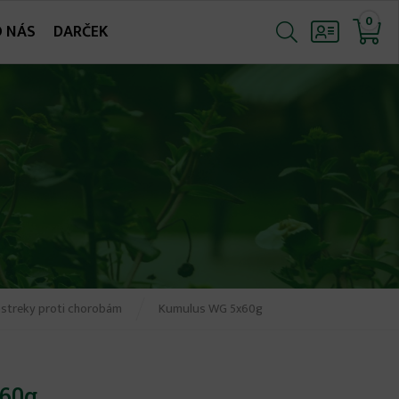
0
O NÁS
DARČEK
ostreky proti chorobám
Kumulus WG 5x60g
60g