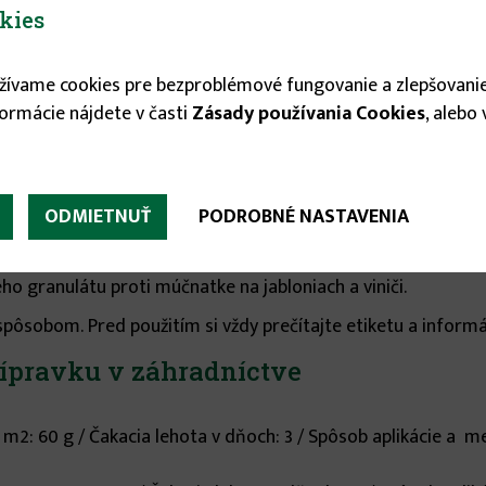
5.35 €
kies

užívame cookies pre bezproblémové fungovanie a zlepšovanie

formácie nájdete v časti
Zásady používania Cookies
, alebo
ODMIETNUŤ
PODROBNÉ NASTAVENIA
o granulátu proti múčnatke na jabloniach a viniči.
pôsobom. Pred použitím si vždy prečítajte etiketu a informá
rípravku v záhradníctve
 m2: 60 g / Čakacia lehota v dňoch: 3 / Spôsob aplikácie a m