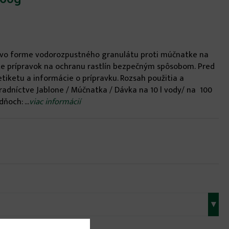
d vo forme vodorozpustného granulátu proti múčnatke na
ajte prípravok na ochranu rastlín bezpečným spôsobom. Pred
etiketu a informácie o prípravku. Rozsah použitia a
radníctve Jablone / Múčnatka / Dávka na 10 l vody/ na 100
ňoch: ...
viac informácií
▾