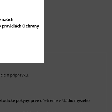
 našich
 v pravidlách
Ochrany
cie o prípravku.
etodické pokyny: prvé ošetrenie v štádiu myšieho