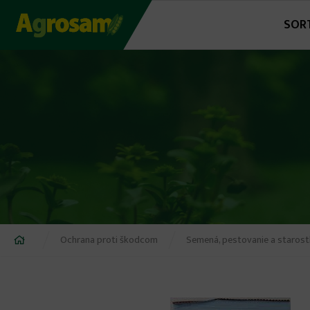
Jump
SOR
to
navigation
Nachádzate
Ochrana proti škodcom
Semená, pestovanie a starostl
sa
tu