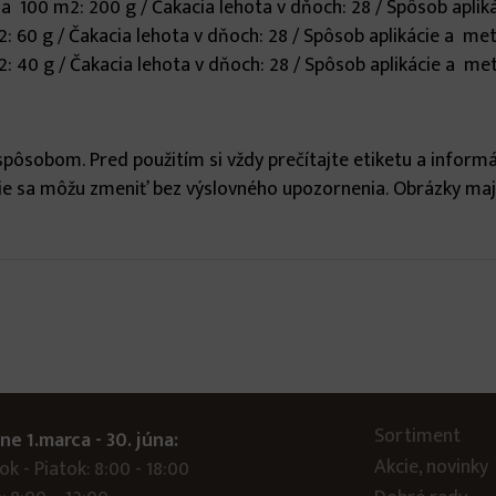
/ na 100 m2: 200 g / Čakacia lehota v dňoch: 28 / Spôsob apl
2: 60 g / Čakacia lehota v dňoch: 28 / Spôsob aplikácie a me
2: 40 g / Čakacia lehota v dňoch: 28 / Spôsob aplikácie a me
pôsobom. Pred použitím si vždy prečítajte etiketu a informáci
ácie sa môžu zmeniť bez výslovného upozornenia. Obrázky maj
Sortiment
ne 1.marca - 30. júna:
Akcie, novinky
k - Piatok: 8:00 - 18:00