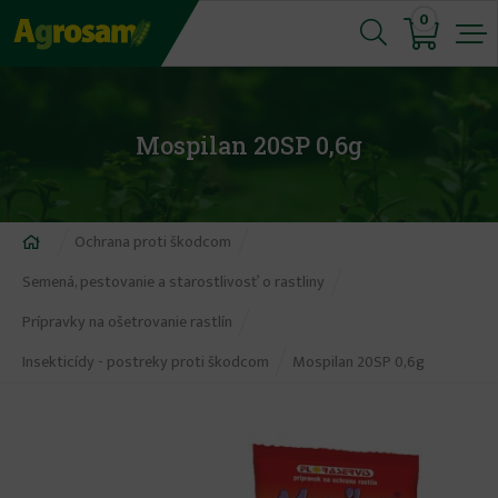
Jump
0
to
navigation
Mospilan 20SP 0,6g
Nachádzate
Ochrana proti škodcom
sa
Semená, pestovanie a starostlivosť o rastliny
tu
Prípravky na ošetrovanie rastlín
Insekticídy - postreky proti škodcom
Mospilan 20SP 0,6g