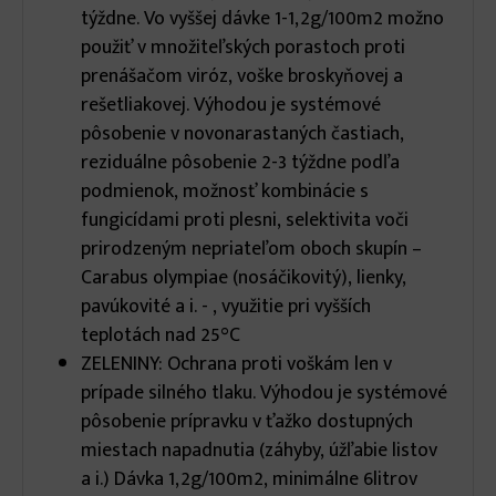
týždne. Vo vyššej dávke 1-1,2g/100m2 možno
použiť v množiteľských porastoch proti
prenášačom viróz, voške broskyňovej a
rešetliakovej. Výhodou je systémové
pôsobenie v novonarastaných častiach,
reziduálne pôsobenie 2-3 týždne podľa
podmienok, možnosť kombinácie s
fungicídami proti plesni, selektivita voči
prirodzeným nepriateľom oboch skupín –
Carabus olympiae (nosáčikovitý), lienky,
pavúkovité a i. - , využitie pri vyšších
teplotách nad 25°C
ZELENINY: Ochrana proti voškám len v
prípade silného tlaku. Výhodou je systémové
pôsobenie prípravku v ťažko dostupných
miestach napadnutia (záhyby, úžľabie listov
a i.) Dávka 1,2g/100m2, minimálne 6litrov