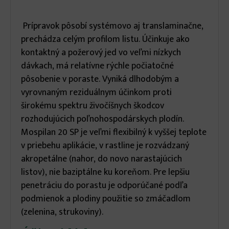
Prípravok pôsobí systémovo aj translaminačne,
prechádza celým profilom listu. Účinkuje ako
kontaktný a požerový jed vo veľmi nízkych
dávkach, má relatívne rýchle počiatočné
pôsobenie v poraste. Vyniká dlhodobým a
vyrovnaným reziduálnym účinkom proti
širokému spektru živočíšnych škodcov
rozhodujúcich poľnohospodárskych plodín.
Mospilan 20 SP je veľmi flexibilný k vyššej teplote
v priebehu aplikácie, v rastline je rozvádzaný
akropetálne (nahor, do novo narastajúcich
listov), nie baziptálne ku koreňom. Pre lepšiu
penetráciu do porastu je odporúčané podľa
podmienok a plodiny použitie so zmáčadlom
(zelenina, strukoviny).