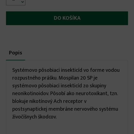

More
Popis
(aktívna
karta)
infos
Systémovo pôsobiaci insekticíd vo forme vodou
rozpustného prášku. Mospilan 20 SP je
systémovo pôsobiaci insekticíd zo skupiny
neonikotinoidov. Pôsobí ako neurotoxikant, tzn.
blokuje nikotínový Ach receptor v
postsynaptickej membráne nervového systému
živočíšnych škodcov.