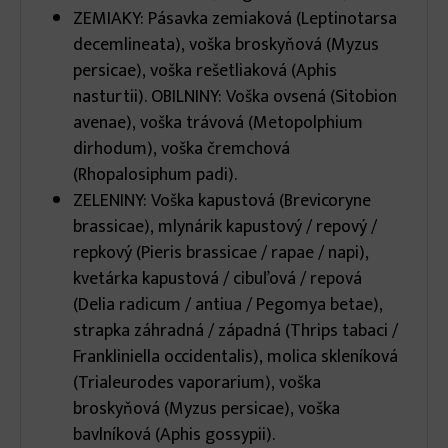
ZEMIAKY: Pásavka zemiaková (Leptinotarsa
decemlineata), voška broskyňová (Myzus
persicae), voška rešetliaková (Aphis
nasturtii). OBILNINY: Voška ovsená (Sitobion
avenae), voška trávová (Metopolphium
dirhodum), voška čremchová
(Rhopalosiphum padi).
ZELENINY: Voška kapustová (Brevicoryne
brassicae), mlynárik kapustový / repový /
repkový (Pieris brassicae / rapae / napi),
kvetárka kapustová / cibuľová / repová
(Delia radicum / antiua / Pegomya betae),
strapka záhradná / západná (Thrips tabaci /
Frankliniella occidentalis), molica skleníková
(Trialeurodes vaporarium), voška
broskyňová (Myzus persicae), voška
bavlníková (Aphis gossypii).