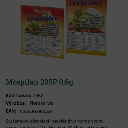
Mospilan 20SP 0,6g
Kód tovaru:
1962
Výrobca:
Floraservis
EAN:
8586002980691
Systémovo pôsobiaci insekticíd vo forme vodou
rozpustného prášku. Mospilan 20 SP je systémovo