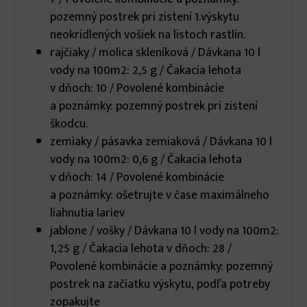
pozemný postrek pri zistení 1.výskytu
neokrídlených vošiek na listoch rastlín.
rajčiaky / molica skleníková / Dávkana 10 l
vody na 100m2: 2,5 g / Čakacia lehota
v dňoch: 10 / Povolené kombinácie
a poznámky: pozemný postrek pri zistení
škodcu.
zemiaky / pásavka zemiaková / Dávkana 10 l
vody na 100m2: 0,6 g / Čakacia lehota
v dňoch: 14 / Povolené kombinácie
a poznámky: ošetrujte v čase maximálneho
liahnutia lariev
jablone / vošky / Dávkana 10 l vody na 100m2:
1,25 g / Čakacia lehota v dňoch: 28 /
Povolené kombinácie a poznámky: pozemný
postrek na začiatku výskytu, podľa potreby
zopakujte