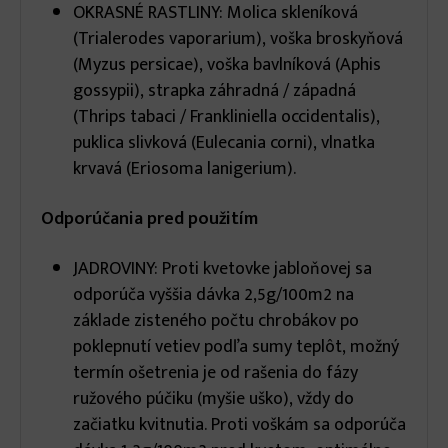
OKRASNÉ RASTLINY: Molica skleníková
(Trialerodes vaporarium), voška broskyňová
(Myzus persicae), voška bavlníková (Aphis
gossypii), strapka záhradná / západná
(Thrips tabaci / Frankliniella occidentalis),
puklica slivková (Eulecania corni), vlnatka
krvavá (Eriosoma lanigerium).
Odporúčania pred použitím
JADROVINY: Proti kvetovke jabloňovej sa
odporúča vyššia dávka 2,5g/100m2 na
základe zisteného počtu chrobákov po
poklepnutí vetiev podľa sumy teplôt, možný
termín ošetrenia je od rašenia do fázy
ružového púčiku (myšie uško), vždy do
začiatku kvitnutia. Proti voškám sa odporúča