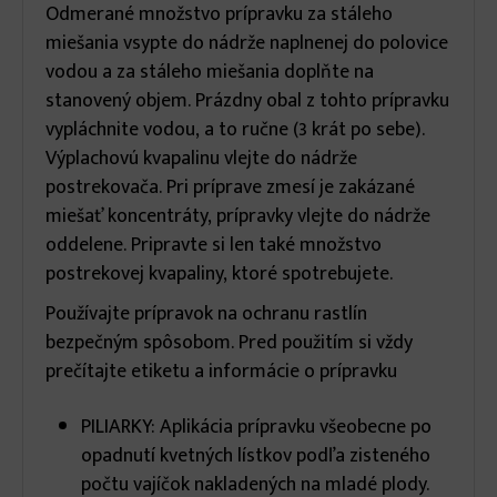
Odmerané množstvo prípravku za stáleho
miešania vsypte do nádrže naplnenej do polovice
vodou a za stáleho miešania doplňte na
stanovený objem. Prázdny obal z tohto prípravku
vypláchnite vodou, a to ručne (3 krát po sebe).
Výplachovú kvapalinu vlejte do nádrže
postrekovača. Pri príprave zmesí je zakázané
miešať koncentráty, prípravky vlejte do nádrže
oddelene. Pripravte si len také množstvo
postrekovej kvapaliny, ktoré spotrebujete.
Používajte prípravok na ochranu rastlín
bezpečným spôsobom. Pred použitím si vždy
prečítajte etiketu a informácie o prípravku
PILIARKY: Aplikácia prípravku všeobecne po
opadnutí kvetných lístkov podľa zisteného
počtu vajíčok nakladených na mladé plody.