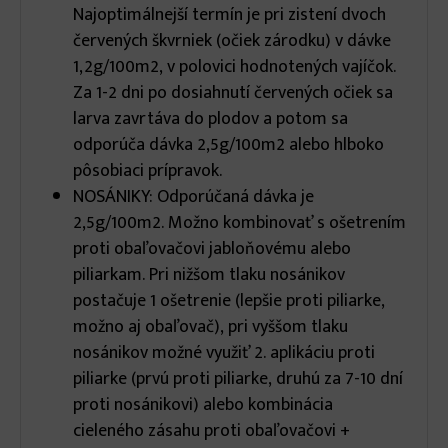
Najoptimálnejší termín je pri zistení dvoch
červených škvrniek (očiek zárodku) v dávke
1,2g/100m2, v polovici hodnotených vajíčok.
Za 1-2 dni po dosiahnutí červených očiek sa
larva zavrtáva do plodov a potom sa
odporúča dávka 2,5g/100m2 alebo hlboko
pôsobiaci prípravok.
NOSÁNIKY: Odporúčaná dávka je
2,5g/100m2. Možno kombinovať s ošetrením
proti obaľovačovi jabloňovému alebo
piliarkam. Pri nižšom tlaku nosánikov
postačuje 1 ošetrenie (lepšie proti piliarke,
možno aj obaľovač), pri vyššom tlaku
nosánikov možné využiť 2. aplikáciu proti
piliarke (prvú proti piliarke, druhú za 7-10 dní
proti nosánikovi) alebo kombinácia
cieleného zásahu proti obaľovačovi +