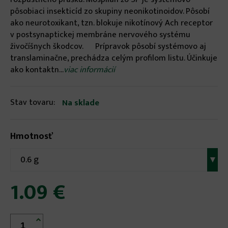
pôsobiaci insekticíd zo skupiny neonikotinoidov. Pôsobí
ako neurotoxikant, tzn. blokuje nikotínový Ach receptor
v postsynaptickej membráne nervového systému
živočíšnych škodcov. Prípravok pôsobí systémovo aj
translaminačne, prechádza celým profilom listu. Účinkuje
ako kontaktn...
viac informácií
Stav tovaru:
Na sklade
Hmotnosť
0.6 g
▾
1.09 €
