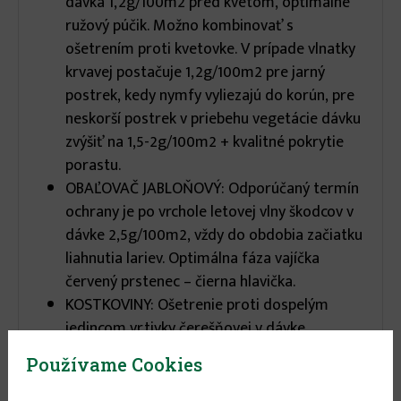
dávka 1,2g/100m2 pred kvetom, optimálne
ružový púčik. Možno kombinovať s
ošetrením proti kvetovke. V prípade vlnatky
krvavej postačuje 1,2g/100m2 pre jarný
postrek, kedy nymfy vyliezajú do korún, pre
neskorší postrek v priebehu vegetácie dávku
zvýšiť na 1,5-2g/100m2 + kvalitné pokrytie
porastu.
OBAĽOVAČ JABLOŇOVÝ: Odporúčaný termín
ochrany je po vrchole letovej vlny škodcov v
dávke 2,5g/100m2, vždy do obdobia začiatku
liahnutia lariev. Optimálna fáza vajíčka
červený prstenec – čierna hlavička.
KOSTKOVINY: Ošetrenie proti dospelým
jedincom vrtivky čerešňovej v dávke
2,5g/100m2 sa odporúča vykonať podľa
Používame Cookies
signalizácie, kontrolu dospelých jedincov na
žltých lepových doskách, proti mladým