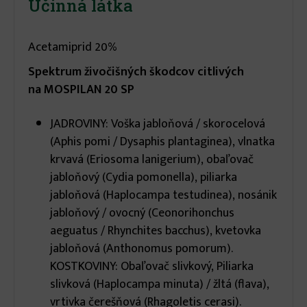
Účinná látka
Acetamiprid 20%
Spektrum živočišných škodcov citlivých
na MOSPILAN 20 SP
JADROVINY: Voška jabloňová / skorocelová
(Aphis pomi / Dysaphis plantaginea), vlnatka
krvavá (Eriosoma lanigerium), obaľovač
jabloňový (Cydia pomonella), piliarka
jabloňová (Haplocampa testudinea), nosánik
jabloňový / ovocný (Ceonorihonchus
aeguatus / Rhynchites bacchus), kvetovka
jabloňová (Anthonomus pomorum).
KOSTKOVINY: Obaľovač slivkový, Piliarka
slivková (Haplocampa minuta) / žltá (flava),
vrtivka čerešňová (Rhagoletis cerasi).