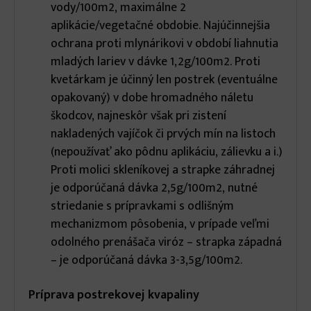
vody/100m2, maximálne 2
aplikácie/vegetačné obdobie. Najúčinnejšia
ochrana proti mlynárikovi v období liahnutia
mladých lariev v dávke 1,2g/100m2. Proti
kvetárkam je účinný len postrek (eventuálne
opakovaný) v dobe hromadného náletu
škodcov, najneskôr však pri zistení
nakladených vajíčok či prvých mín na listoch
(nepoužívať ako pôdnu aplikáciu, zálievku a i.)
Proti molici skleníkovej a strapke záhradnej
je odporúčaná dávka 2,5g/100m2, nutné
striedanie s prípravkami s odlišným
mechanizmom pôsobenia, v prípade veľmi
odolného prenášača viróz – strapka západná
– je odporúčaná dávka 3-3,5g/100m2.
Príprava postrekovej kvapaliny