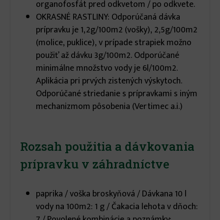
organofosfát pred odkvetom / po odkvete.
OKRASNÉ RASTLINY: Odporúčaná dávka
prípravku je 1,2g/100m2 (vošky), 2,5g/100m2
(molice, puklice), v prípade strapiek možno
použiť až dávku 3g/100m2. Odporúčané
minimálne množstvo vody je 6l/100m2.
Aplikácia pri prvých zistených výskytoch.
Odporúčané striedanie s prípravkami s iným
mechanizmom pôsobenia (Vertimec a.i.)
Rozsah použitia a dávkovania
prípravku v záhradníctve
paprika / voška broskyňová / Dávkana 10 l
vody na 100m2: 1 g / Čakacia lehota v dňoch:
7 / Povolené kombinácie a poznámky: