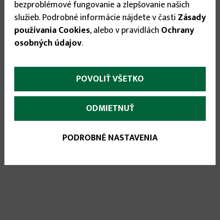
bezproblémové fungovanie a zlepšovanie našich
Ako líder vo výrobe ručných nožníc prichádza
služieb. Podrobné informácie nájdete v časti
Zásady
spoločnosť FELCO s radom produktov pre
používania Cookies
, alebo v pravidlách
Ochrany
ochranu zdravia pri práci. Súčasťou tohto radu
osobných údajov
.
sú pracovné rukavice FELCO 701. Rukavice sú
vyvinuté so zameraním na potreby
profesionálnych pracovníkov, ale aj hobby
POVOLIŤ VŠETKO
užívateľov.
ODMIETNUŤ
PODROBNÉ NASTAVENIA
Súvisiace výrobky: