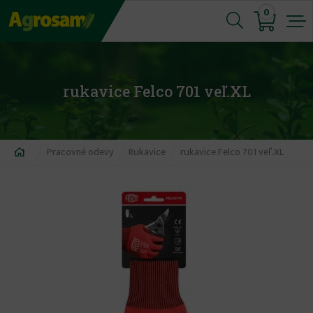
Jump
0
to
navigation
rukavice Felco 701 veľ.XL
Nachádzate
Pracovné odevy
Rukavice
rukavice Felco 701 veľ.XL
sa
tu