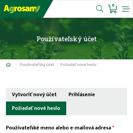
Jump
0
to
navigation
Používateľský účet
Nachádzate
Používateľský účet
Požiadať nové heslo
sa
tu
Vytvoriť nový účet
Prihlásenie
Požiadať nové heslo
(aktívna
karta)
Používateľské meno alebo e-mailová adresa
*