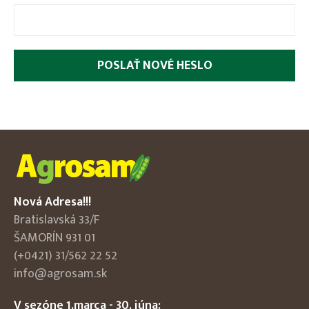
2
*
2
=
?
Nová Adresa!!!
Bratislavská 33/F
ŠAMORÍN 931 01
(+0421) 31/562 22 52
info@agrosam.sk
V sezóne 1.marca - 30. júna: