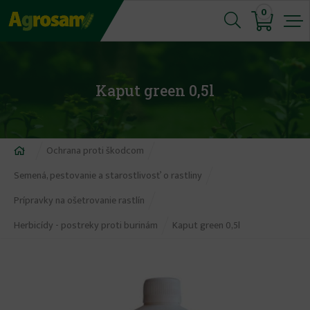
Jump
0
to
navigation
Kaput green 0,5l
Nachádzate
Ochrana proti škodcom
sa
Semená, pestovanie a starostlivosť o rastliny
tu
Prípravky na ošetrovanie rastlín
Herbicídy - postreky proti burinám
Kaput green 0,5l