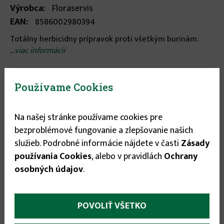
Výrobca:
Floraservis
EAN:
8586002980394
Totálny herbicidny prípravok proti všetkým burinám.
...
viac informácií
Stav tovaru:
Na sklade
Používame Cookies
Expedícia do:
1-3 dní
Na našej stránke používame cookies pre
Objem
bezproblémové fungovanie a zlepšovanie našich
služieb. Podrobné informácie nájdete v časti
Zásady
0,5 l
▾
používania Cookies
, alebo v pravidlách
Ochrany
osobných údajov
.
14.49 €
POVOLIŤ VŠETKO

