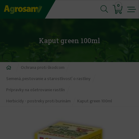
Jump
0
to
navigation
Kaput green 100ml
Nachádzate
Ochrana proti škodcom
sa
Semená, pestovanie a starostlivosť o rastliny
tu
Prípravky na ošetrovanie rastlín
Herbicídy - postreky proti burinám
Kaput green 100ml