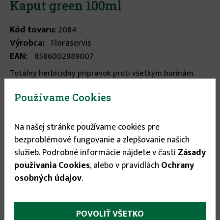
Kaput green 100ml
Kód tovaru:
2084
Výrobca:
Floraservis
EAN:
8586002989007
Totálny herbicidny prípravok proti všetkým burinám.
...
viac informácií
Používame Cookies
Stav tovaru:
Na sklade
Na našej stránke používame cookies pre
bezproblémové fungovanie a zlepšovanie našich
Objem
služieb. Podrobné informácie nájdete v časti
Zásady
používania Cookies
, alebo v pravidlách
Ochrany
100ml
▾
osobných údajov
.
3.89 €
POVOLIŤ VŠETKO