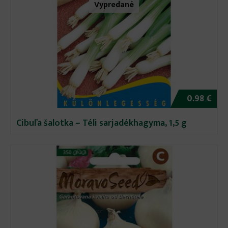
Vypredané
0.98 €
Cibuľa šalotka – Téli sarjadékhagyma, 1,5 g