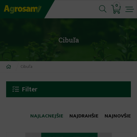
Jump
0
to
navigation
Cibuľa
Nachádzate
Cibuľa
sa
tu
Filter
NAJLACNEJŠIE
NAJDRAHŠIE
NAJNOVŠIE