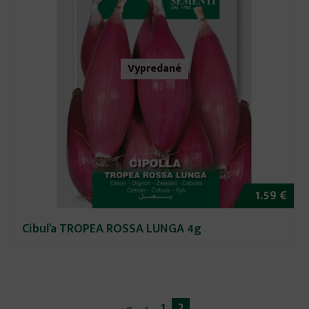
Vypredané
1.59 €
Cibuľa TROPEA ROSSA LUNGA 4g
«
‹
1
2