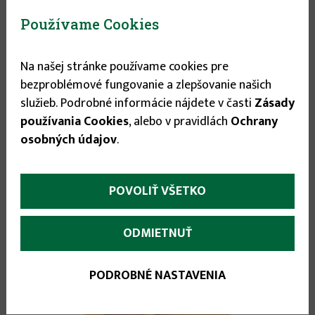
Používame Cookies
Na našej stránke používame cookies pre
0.89 €
bezproblémové fungovanie a zlepšovanie našich
služieb. Podrobné informácie nájdete v časti
Zásady
Cibuľa HIBERNA 2g
používania Cookies
, alebo v pravidlách
Ochrany
osobných údajov
.
POVOLIŤ VŠETKO
ODMIETNUŤ
PODROBNÉ NASTAVENIA
Vypredané