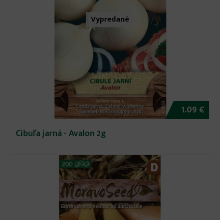
Vypredané
1.09 €
Cibuľa jarná - Avalon 2g