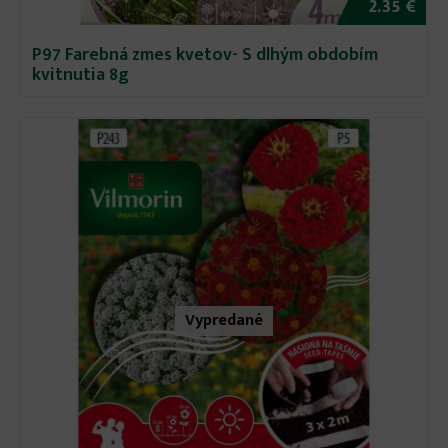
2.35 €
P97 Farebná zmes kvetov- S dlhým obdobím
kvitnutia 8g
Vypredané