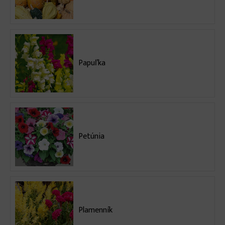
Papuľka
Petúnia
Plamenník