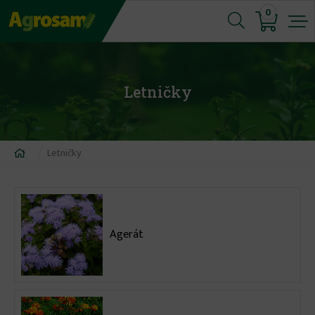
Jump
0
to
navigation
Letničky
Nachádzate
Letničky
sa
tu
Agerát