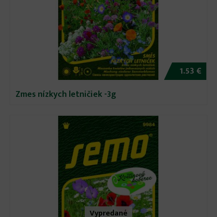
1.53 €
Zmes nízkych letničiek -3g
Vypredané