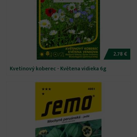
2.78 €
Kvetinový koberec - Květena vidieka 6g