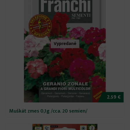
Vypredané
2.59 €
Muškát zmes 0,1g /cca. 20 semien/