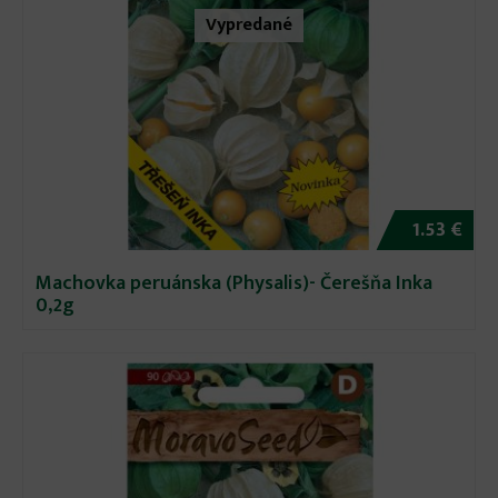
Vypredané
1.53 €
Machovka peruánska (Physalis)- Čerešňa Inka
0,2g