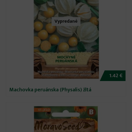
Vypredané
1.42 €
Machovka peruánska (Physalis) žltá