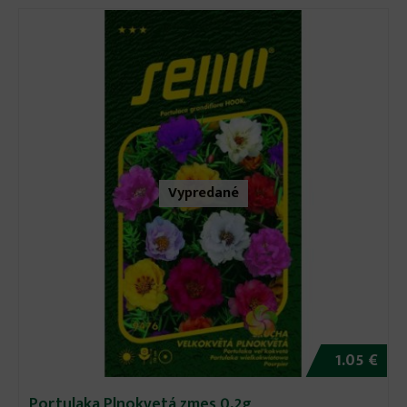
Vypredané
1.05 €
Portulaka Plnokvetá zmes 0,2g