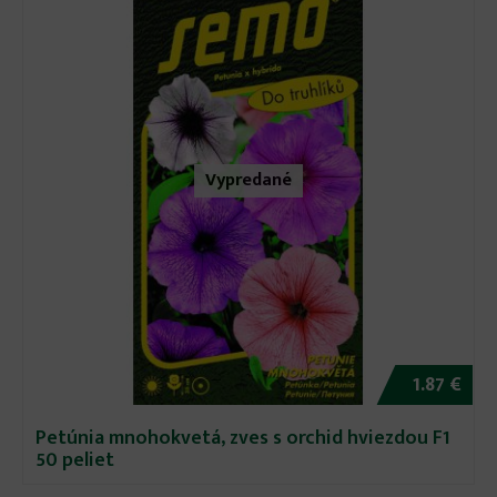
Vypredané
1.87 €
Petúnia mnohokvetá, zves s orchid hviezdou F1
50 peliet